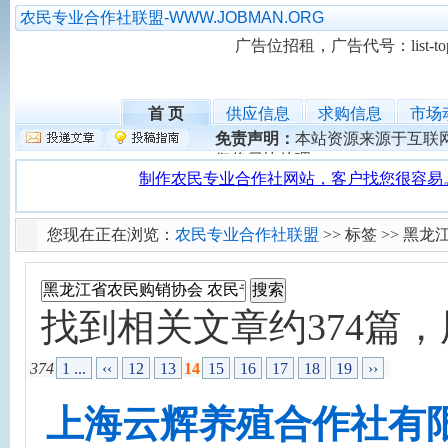
农民专业合作社联盟-WWW.JOBMAN.ORG
广告位招租，广告代号：list-top-
首 页
供应信息
求购信息
市场
免责声明：
本站资源来源于互联
们将尽快处理。
您现在正在浏览：
农民专业合作社联盟
>> 标签 >> 
找到相关文章约374篇，用
374
1 ...
‹‹
12
13
14
15
16
17
18
19
››
上海云辉养殖合作社有