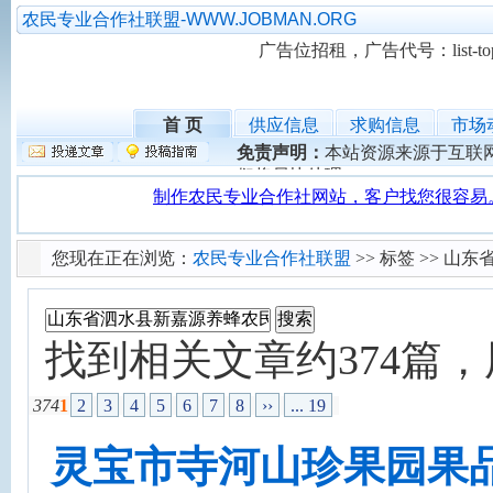
农民专业合作社联盟-WWW.JOBMAN.ORG
广告位招租，广告代号：list-top-
首 页
供应信息
求购信息
市场
免责声明：
本站资源来源于互联
们将尽快处理。
您现在正在浏览：
农民专业合作社联盟
>> 标签 >> 
找到相关文章约374篇，用
374
1
2
3
4
5
6
7
8
››
... 19
灵宝市寺河山珍果园果