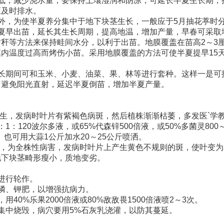
渐低，减少浇水量，要保持土壤湿润和阴凉，可延长半夏生长期，
应及时排水。
，为使半夏养分集中于地下块茎生长，一般应于5月抽花葶时
早出苗，延长其生长周期，提高地温，增加产量，早春可采取
秆等方法来保持畦间水分，以利于出苗。地膜覆盖在苗高2～3厘
内温度过高而烤伤小苗。采用地膜覆盖的方法可使半夏提早15
期间可和玉米、小麦、油菜、果、林等进行套种。这样一是可
，避免阳光直射，延迟半夏倒苗，增加半夏产量。
生，发病时叶片有紫褐色病斑，然后植株渐渐枯萎，多发医`学
：120波尔多液，或65%代森锌500倍液，或50%多菌灵800～
次。也可用大蒜1公斤加水20～25公斤喷洒。
，为全株性病害，发病时叶片上产生黄色不规则的斑，使叶变为
地下块茎畸形瘦小，质地变劣。
进行轮作。
、钾肥，以增强抗病力。
0%乐果2000倍液或80%敌敌畏1500倍液喷2～3次。
中烧毁，病穴要用5%石灰乳浇灌，以防其蔓延。