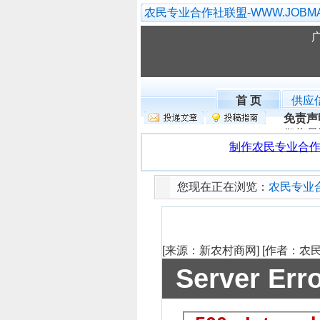
农民专业合作社联盟-WWW.JOBMA
广
首 页
供应
免责声
们将尽
您现在正在浏览：
农民专业
半夏种植方
[来源：新农村商网]
[作者：农
Server Err