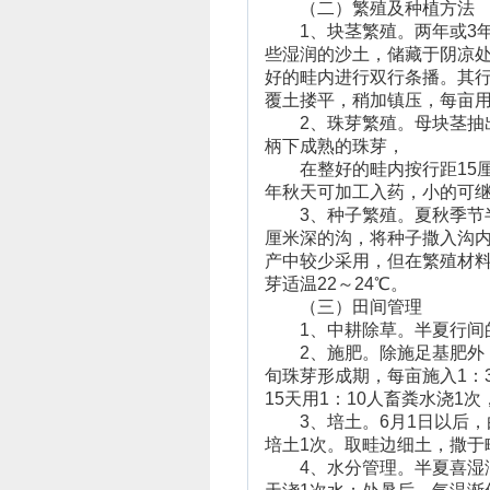
（二）繁殖及种植方法
1、块茎繁殖。两年或3年生
些湿润的沙土，储藏于阴凉处
好的畦内进行双行条播。其行
覆土搂平，稍加镇压，每亩用
2、珠芽繁殖。母块茎抽出叶
柄下成熟的珠芽，
在整好的畦内按行距15厘米
年秋天可加工入药，小的可
3、种子繁殖。夏秋季节半
厘米深的沟，将种子撒入沟内
产中较少采用，但在繁殖材料
芽适温22～24℃。
（三）田间管理
1、中耕除草。半夏行间的
2、施肥。除施足基肥外，生
旬珠芽形成期，每亩施入1：
15天用1：10人畜粪水浇1
3、培土。6月1日以后，
培土1次。取畦边细土，撒于
4、水分管理。半夏喜湿润