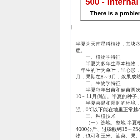
500 - Internal
There is a proble
]
半夏为天南星科植物，其块
症。
一、植物学特征
半夏为多年生草本植物，高1
一年生的叶为单叶，呈心形，
月，果期在8～9月，浆果成
二、生物学特征
半夏每年出苗和倒苗两次，
10～11月倒苗。半夏的种
半夏喜温和湿润的环境，怕
强，0℃以下能在地里正常
三、种植技术
（一）选地、整地 半夏根
4000公斤、过磷酸钙15～
物，也可和玉米、油菜、果