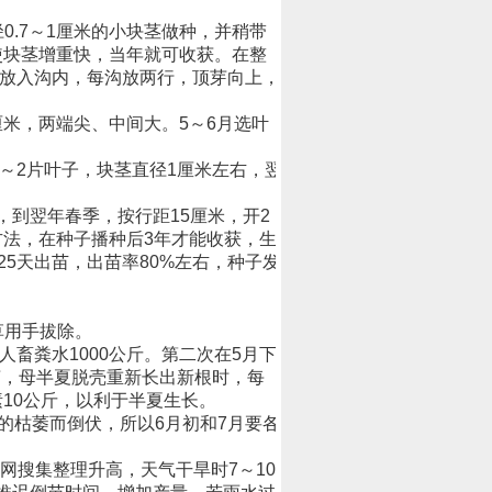
.7～1厘米的小块茎做种，并稍带
使块茎增重快，当年就可收获。在整
叉放入沟内，每沟放两行，顶芽向上，
。
米，两端尖、中间大。5～6月选叶
～2片叶子，块茎直径1厘米左右，翌
到翌年春季，按行距15厘米，开2
方法，在种子播种后3年才能收获，生
5天出苗，出苗率80%左右，种子发
草用手拔除。
畜粪水1000公斤。第二次在5月下
芽，母半夏脱壳重新长出新根时，每
素10公斤，以利于半夏生长。
枯萎而倒伏，所以6月初和7月要各
搜集整理升高，天气干旱时7～10