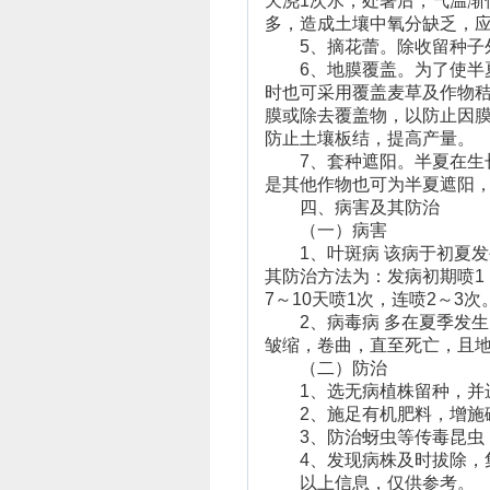
天浇1次水；处暑后，气温
多，造成土壤中氧分缺乏，
5、摘花蕾。除收留种子外
6、地膜覆盖。为了使半夏
时也可采用覆盖麦草及作物秸
膜或除去覆盖物，以防止因膜
防止土壤板结，提高产量。
7、套种遮阳。半夏在生长
是其他作物也可为半夏遮阳
四、病害及其防治
（一）病害
1、叶斑病 该病于初夏发
其防治方法为：发病初期喷1：1
7～10天喷1次，连喷2～3
2、病毒病 多在夏季发生
皱缩，卷曲，直至死亡，且
（二）防治
1、选无病植株留种，并
2、施足有机肥料，增施磷
3、防治蚜虫等传毒昆虫，用4
4、发现病株及时拔除，集
以上信息，仅供参考。