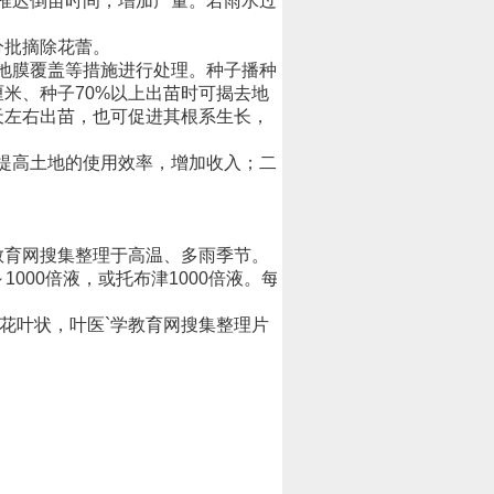
推迟倒苗时间，增加产量。若雨水过
分批摘除花蕾。
地膜覆盖等措施进行处理。种子播种
米、种子70%以上出苗时可揭去地
天左右出苗，也可促进其根系生长，
提高土地的使用效率，增加收入；二
教育网搜集整理于高温、多雨季节。
1000倍液，或托布津1000倍液。每
花叶状，叶医`学教育网搜集整理片