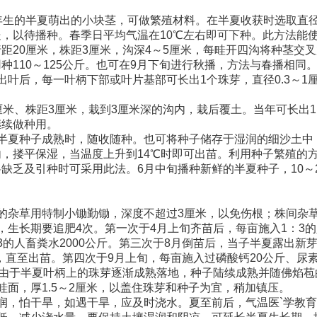
的半夏萌出的小块茎，可做繁殖材料。在半夏收获时选取直径0
，以待播种。春季日平均气温在10℃左右即可下种。此方法能
距20厘米，株距3厘米，沟深4～5厘米，每畦开四沟将种茎交
种110～125公斤。也可在9月下旬进行秋播，方法与春播相同
后，每一叶柄下部或叶片基部可长出1个珠芽，直径0.3～1厘
、株距3厘米，栽到3厘米深的沟内，栽后覆土。当年可长出1
继续做种用。
夏种子成熟时，随收随种。也可将种子储存于湿润的细沙土中，
，搂平保湿，当温度上升到14℃时即可出苗。利用种子繁殖的
缺乏及引种时可采用此法。6月中旬播种新鲜的半夏种子，10～2
杂草用特制小锄勤锄，深度不超过3厘米，以免伤根；株间杂
长期要追肥4次。第一次于4月上旬齐苗后，每亩施入1：3的人
3的人畜粪水2000公斤。第三次于8月倒苗后，当子半夏露出新
次，直至出苗。第四次于9月上旬，每亩施入过磷酸钙20公斤、尿
由于半夏叶柄上的珠芽逐渐成熟落地，种子陆续成熟并随佛焰苞的
畦面，厚1.5～2厘米，以盖住珠芽和种子为宜，稍加镇压。
，怕干旱，如遇干旱，应及时浇水。夏至前后，气温医`学教育网