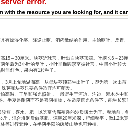
 server error.
m with the resource you are looking for, and it ca
茎具有燥湿化痰、降逆止呕、消痞散结的作用。主治呕吐、反胃
5～30厘米。块茎近球形，叶出自块茎顶端。叶柄长6～23
两年后为3小叶的复叶，小叶呈椭圆形至披针形，中间小叶较大
熟时呈红色，果内有1粒种子。
3月上旬地温渐高，从母块茎顶部生出叶子，即为第一次出苗，
子、珠芽和块茎只要条件适宜均可萌发。
高温、干旱和强光照射，一般野生于河边、沟边、灌木丛中和
越冬。半夏是耐阴而不是喜阴植物，在适度遮光条件下，能生长繁
较短，喜水、肥，以选富含腐殖质的沙质壤土为宜。整地前，每亩
25公斤，混合堆沤后做基肥，深翻20厘米深，耙细整平，做1.2
、林等进行套种，在半阴半阳的缓坡山地也可种植。