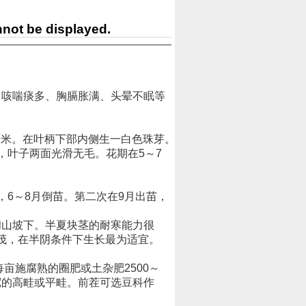
nnot be displayed.
、咳喘痰多、胸膈胀满、头晕不眠等
厘米。在叶柄下部内侧生一白色珠芽。
，叶子两面光滑无毛。花期在5～7
6～8月倒苗。第二次在9月出苗，
山坡下。半夏块茎的耐寒能力很
茂，在半阴条件下生长最为适宜。
施腐熟的圈肥或土杂肥2500～
米宽的高畦或平畦。前茬可选豆科作